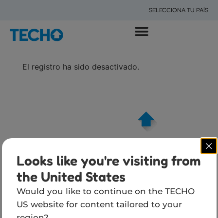
SELECCIONA TU PAÍS
POR QUÉ EXISTIMOS
QUÉ HACEMOS
DÓNDE ESTAMOS
IMPACTO DE TECHO
El registro ha sido desactivado.
Looks like you're visiting from
the United States
Would you like to continue on the TECHO
US website for content tailored to your
TÉ
region?