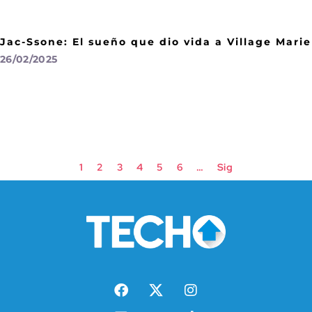
Jac-Ssone: El sueño que dio vida a Village Marie
26/02/2025
1
2
3
4
5
6
…
Sig