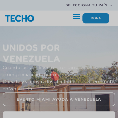
SELECCIONA TU PAÍS
DONA
UNIDOS POR
VENEZUELA
Cuando las familias se enfrentan a una
emergencia, cada hora cuenta.
Dona hoy y apoya a los afectados por el terremoto
en Venezuela.
EVENTO MIAMI AYUDA A VENEZUELA