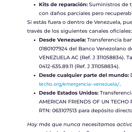
Kits de reparación:
Suministros de t
con daños parciales pero recuperabl
Si estás fuera o dentro de Venezuela, pu
través de los siguientes canales oficiales:
Desde Venezuela:
Transferencia ban
0180107924 del Banco Venezolano 
VENEZUELA AC (Ref. J 311058834). 
0412-635.89.11 (Ref. J 311058834).
Desde cualquier parte del mundo:
D
techo.org/emergencia-venezuela/
.
Desde Estados Unidos:
Transferenci
AMERICAN FRIENDS OF UN TECHO PA
RTN: 063107513 para depósito directo
‎Hoy más que nunca necesitamos activar