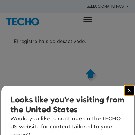
SELECCIONA TU PAÍS
POR QUÉ EXISTIMOS
QUÉ HACEMOS
DÓNDE ESTAMOS
IMPACTO DE TECHO
El registro ha sido desactivado.
Looks like you're visiting from
the United States
Would you like to continue on the TECHO
US website for content tailored to your
TÉ
region?