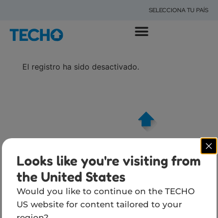
SELECCIONA TU PAÍS
POR QUÉ EXISTIMOS
QUÉ HACEMOS
DÓNDE ESTAMOS
IMPACTO DE TECHO
El registro ha sido desactivado.
Looks like you're visiting from
the United States
Would you like to continue on the TECHO
US website for content tailored to your
TÉ
region?